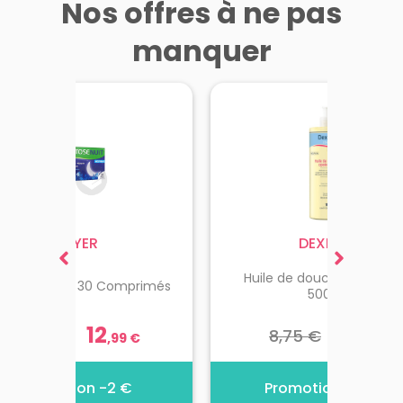
Nos offres à ne pas
manquer
BAYER
DEXERYL
Huile de douche apaisan
phytose Nuit 30 Comprimés
Dent
500ml
12
8
14,99 €
8,75 €
1
,
99
€
,
25
€
Promotion -2 €
Promotion -0.5 €
P