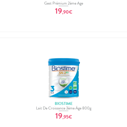
Gest Prémium 2ème Age
19
,
90
€
BIOSTIME
Lait De Croissance 3ème Âge 800g
19
,
95
€