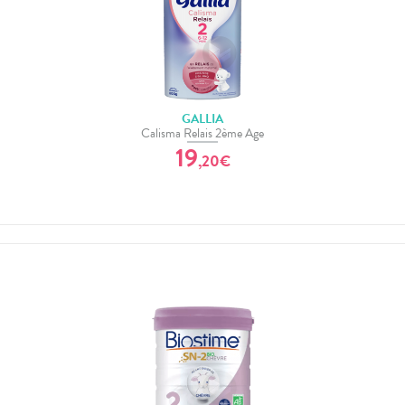
GALLIA
Calisma Relais 2ème Age
19
,
20
€