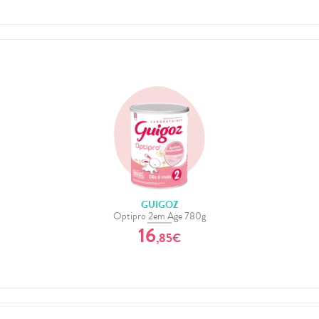
GUIGOZ
Optipro 2em Age 780g
16
,
85
€