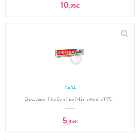
10
,
95
€
GABA
Elmex Junior Pâte Dentifrice 7-12ans Menthe T/75ml
5
,
95
€