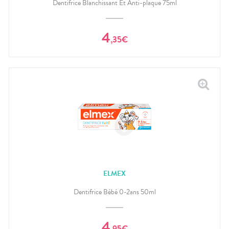
Dentifrice Blanchissant Et Anti-plaque 75ml
4
,
35
€
ELMEX
Dentifrice Bébé 0-2ans 50ml
4
,
95
€