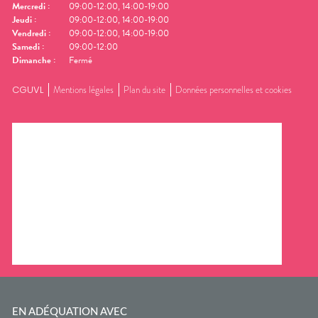
Mercredi
:
09:00-12:00, 14:00-19:00
Jeudi
:
09:00-12:00, 14:00-19:00
Vendredi
:
09:00-12:00, 14:00-19:00
Samedi
:
09:00-12:00
Dimanche
:
Fermé
CGUVL
Mentions légales
Plan du site
Données personnelles et cookies
EN ADÉQUATION AVEC