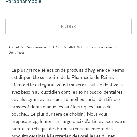
Trousse à
dentaires
alimentaires
CHEVEUX
Parapharmacie
Premiers soins
Vermifuges
DISPOSITIFS
D’ORDONNANCE
Sécheresses
MATÉRIEL ET
pharmacie
Etendre
INFORMATIONS
MÉDICAUX
ACCESSOIRES
Dispositifs
Cheveux
UTILES
Verrues
Troubles
médicaux
VOTRE
Trousse à
urinaires
MUSCLES -
Corps
Etendre
PHARMACIES
APPLICATION
ARTICULATIONS
pharmacie
DE GARDE
DE SANTÉ
Homme
FILTRER
NUTRITION
Douleurs
Etendre
Solaire
articulaires
OPHTALMOLOGIE
Prévention
Etendre
Visage
Douleurs
cardio-
Irritations
OREILLES
musculaires
vasculaire
Accueil
>
Parapharmacie
>
HYGIÈNE-INTIMITÉ
>
Soins dentaires
>
Etendre
- NEZ -
Dentifrices
Lavages
GORGE
oculaires
Maux
SANTÉ-
Etendre
Sécheresses
NUTRITION
de gorge
La plus grande sélection de produits d’hygiène de Reims
des yeux
Boissons
Rhumes
SEVRAGE
est disponible sur le site de la Pharmacie de Reims.
Etendre
TABAGIQUE
- état
et
Dans cette catégorie, vous trouverez tout ce dont vous
Aliments
grippaux
Gommes
SOINS
Etendre
avez besoin au quotidien dont les soins bucco-dentaires
DENTAIRES
Soins
Pastilles
des
des plus grandes marques au meilleur prix : dentifrices,
TROUBLES DE
Soins
oreilles
Etendre
Patchs
dentaires
LA
brosses à dents manuelles ou électriques, bains de
CIRCULATION
Toux
bouche… Le plus dur sera de choisir ! Nous vous
Bains de
grasses
Jambes
bouche
proposons également un large choix d’articles pour votre
lourdes
Toux
Gencives
sèches
bien-être tels que des brumisateurs ou encore des
Hygiène
produits destinés à l’entretien des oreilles et du nez.