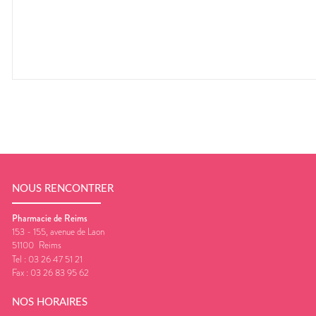
NOUS RENCONTRER
Pharmacie de Reims
153 - 155, avenue de Laon
51100
Reims
Tel :
03 26 47 51 21
Fax :
03 26 83 95 62
NOS HORAIRES