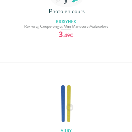
BIOSYNEX
Rex-oreg Coupe-ongles Mini Manucure Multicolore
3
,
49
€
VITRY