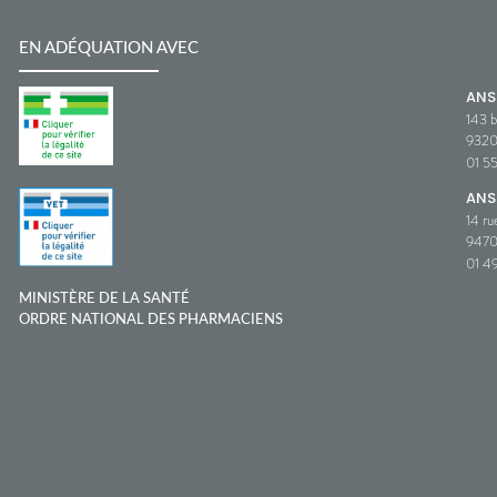
EN ADÉQUATION AVEC
AN
143 b
932
01 5
ANS
14 ru
9470
01 49
MINISTÈRE DE LA SANTÉ
ORDRE NATIONAL DES PHARMACIENS