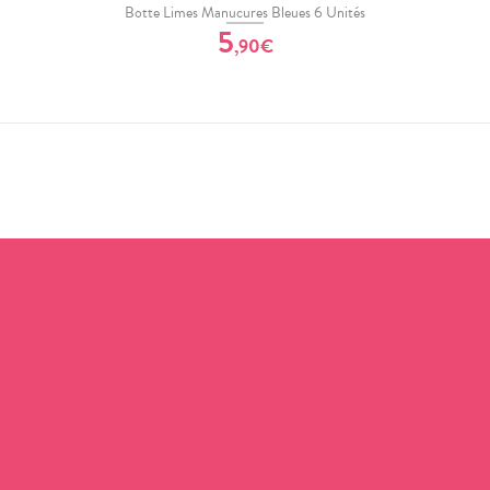
Botte Limes Manucures Bleues 6 Unités
5
,
90
€