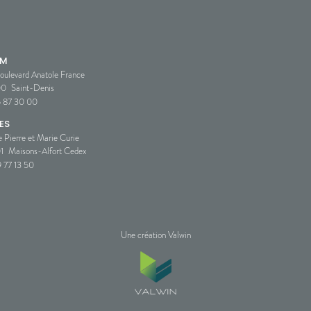
SM
oulevard Anatole France
00
Saint-Denis
5 87 30 00
ES
e Pierre et Marie Curie
1
Maisons-Alfort Cedex
 77 13 50
Une création Valwin