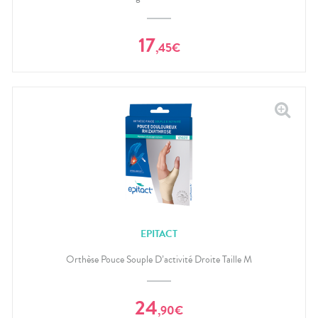
17
,
45
€
EPITACT
Orthèse Pouce Souple D’activité Droite Taille M
24
,
90
€