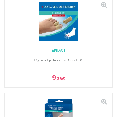
EPITACT
Digitube Epithelium 26 Cors L B/1
9
,
35
€