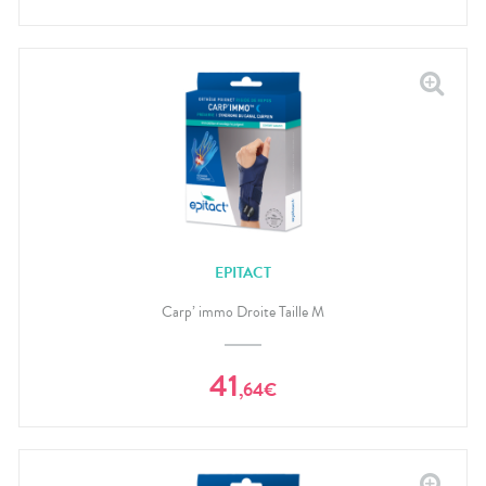
EPITACT
Carp’ immo Droite Taille M
41
,
64
€