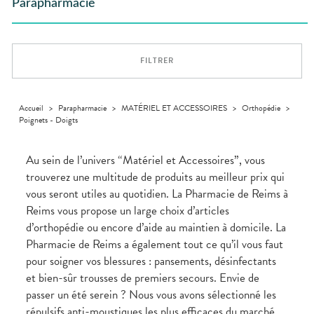
Trousse à
dentaires
alimentaires
CHEVEUX
Parapharmacie
Premiers soins
Vermifuges
DISPOSITIFS
D’ORDONNANCE
Sécheresses
MATÉRIEL ET
pharmacie
Etendre
INFORMATIONS
MÉDICAUX
ACCESSOIRES
Dispositifs
Cheveux
UTILES
Verrues
Troubles
médicaux
VOTRE
Trousse à
urinaires
MUSCLES -
Corps
Etendre
PHARMACIES
APPLICATION
ARTICULATIONS
pharmacie
DE GARDE
DE SANTÉ
Homme
FILTRER
NUTRITION
Douleurs
Etendre
Solaire
articulaires
OPHTALMOLOGIE
Prévention
Etendre
Visage
Douleurs
cardio-
Irritations
OREILLES
musculaires
vasculaire
Accueil
>
Parapharmacie
>
MATÉRIEL ET ACCESSOIRES
>
Orthopédie
>
Etendre
- NEZ -
Poignets - Doigts
Lavages
GORGE
oculaires
Maux
SANTÉ-
Etendre
Sécheresses
NUTRITION
de gorge
Au sein de l’univers “Matériel et Accessoires”, vous
des yeux
Boissons
Rhumes
SEVRAGE
trouverez une multitude de produits au meilleur prix qui
Etendre
TABAGIQUE
- état
et
vous seront utiles au quotidien. La Pharmacie de Reims à
Aliments
grippaux
Gommes
SOINS
Etendre
Reims vous propose un large choix d’articles
DENTAIRES
Soins
Pastilles
des
d’orthopédie ou encore d’aide au maintien à domicile. La
TROUBLES DE
Soins
oreilles
Etendre
Patchs
dentaires
LA
Pharmacie de Reims a également tout ce qu’il vous faut
CIRCULATION
Toux
pour soigner vos blessures : pansements, désinfectants
Bains de
grasses
Jambes
bouche
et bien-sûr trousses de premiers secours. Envie de
lourdes
Toux
Gencives
sèches
passer un été serein ? Nous vous avons sélectionné les
Hygiène
répulsifs anti-moustiques les plus efficaces du marché.