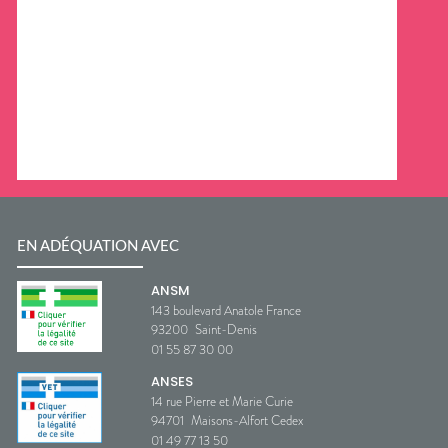
EN ADÉQUATION AVEC
ANSM
143 boulevard Anatole France
93200
Saint-Denis
01 55 87 30 00
ANSES
14 rue Pierre et Marie Curie
94701
Maisons-Alfort Cedex
01 49 77 13 50