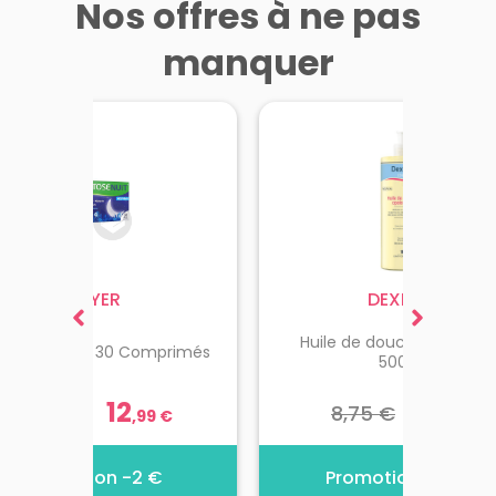
Nos offres à ne pas
manquer
BAYER
DEXERYL
Huile de douche apaisan
phytose Nuit 30 Comprimés
Dent
500ml
12
8
14,99 €
8,75 €
1
,
99
€
,
25
€
Promotion -2 €
Promotion -0.5 €
P