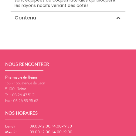
sont équipées de coques latérales qui bloquent
les rayons nocifs venant des côtés.
Contenu
NOUS RENCONTRER
Pharmacie de Reims
153 - 155, avenue de Laon
51100
Reims
Tel :
03 26 47 51 21
Fax :
03 26 83 95 62
NOS HORAIRES
Lundi
:
09:00-12:00, 14:00-19:30
Mardi
:
09:00-12:00, 14:00-19:00