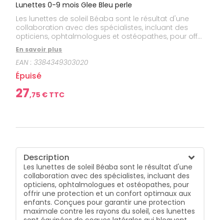
bucco-
Lunettes 0-9 mois Glee Bleu perle
dentaire
Les lunettes de soleil Béaba sont le résultat d'une
collaboration avec des spécialistes, incluant des
opticiens, ophtalmologues et ostéopathes, pour offrir
une protection et un confort optimaux aux enfants.
En savoir plus
Conçues pour garantir une protection maximale
EAN :
3384349303020
contre les rayons du soleil, ces lunettes sont
équipées de coques latérales qui bloquent les
Épuisé
rayons nocifs venant des côtés.
27
,
75
€ TTC
Description
Les lunettes de soleil Béaba sont le résultat d'une
collaboration avec des spécialistes, incluant des
opticiens, ophtalmologues et ostéopathes, pour
offrir une protection et un confort optimaux aux
enfants. Conçues pour garantir une protection
maximale contre les rayons du soleil, ces lunettes