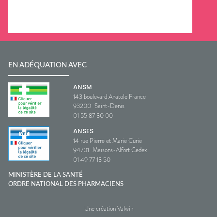
EN ADÉQUATION AVEC
ANSM
143 boulevard Anatole France
93200
Saint-Denis
01 55 87 30 00
ANSES
14 rue Pierre et Marie Curie
94701
Maisons-Alfort Cedex
01 49 77 13 50
MINISTÈRE DE LA SANTÉ
ORDRE NATIONAL DES PHARMACIENS
Une création Valwin