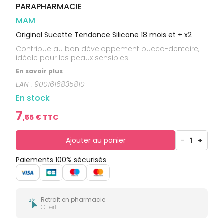
bucco-
PARAPHARMACIE
dentaire
MAM
Original Sucette Tendance Silicone 18 mois et + x2
Contribue au bon développement bucco-dentaire,
idéale pour les peaux sensibles.
En savoir plus
EAN :
9001616835810
En stock
7
,
55
€ TTC
Ajouter au panier
-
1
+
Paiements 100% sécurisés
Retrait en pharmacie
Offert