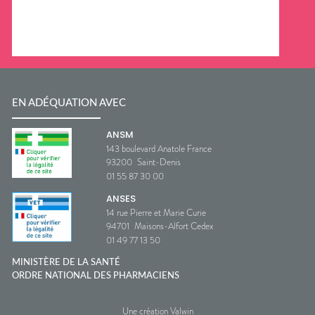
EN ADÉQUATION AVEC
ANSM
143 boulevard Anatole France
93200
Saint-Denis
01 55 87 30 00
ANSES
14 rue Pierre et Marie Curie
94701
Maisons-Alfort Cedex
01 49 77 13 50
MINISTÈRE DE LA SANTÉ
ORDRE NATIONAL DES PHARMACIENS
Une création Valwin