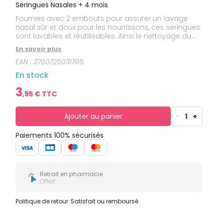
bucco-
Seringues Nasales + 4 mois
dentaire
Fournies avec 2 embouts pour assurer un lavage
nasal sûr et doux pour les nourrissons, ces seringues
sont lavables et réutilisables. Ainsi le nettoyage du
nez de bébé est écologique et économique.
En savoir plus
EAN :
3700725031705
En stock
3
,
95
€ TTC
Ajouter au panier
-
1
+
Paiements 100% sécurisés
Retrait en pharmacie
Offert
Politique de retour
Satisfait ou remboursé