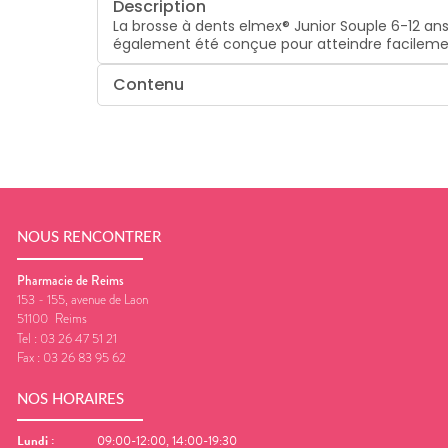
Description
La brosse à dents elmex® Junior Souple 6-12 ans
également été conçue pour atteindre facilement 
Contenu
NOUS RENCONTRER
Pharmacie de Reims
153 - 155, avenue de Laon
51100
Reims
Tel :
03 26 47 51 21
Fax :
03 26 83 95 62
NOS HORAIRES
Lundi
:
09:00-12:00, 14:00-19:30