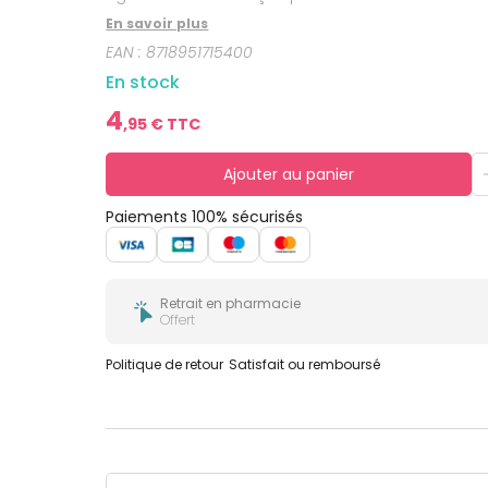
bucco-
dentaire
En savoir plus
EAN :
8718951715400
En stock
4
,
95
€ TTC
Ajouter au panier
Paiements 100% sécurisés
Retrait en pharmacie
Offert
Politique de retour
Satisfait ou remboursé