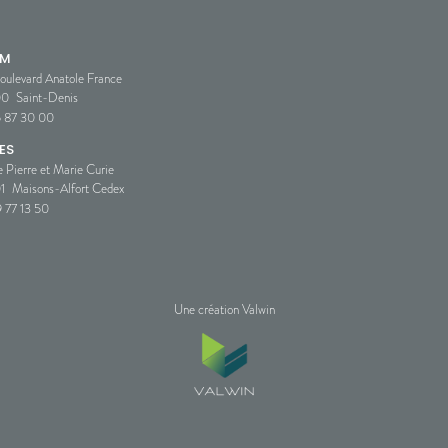
SM
oulevard Anatole France
00
Saint-Denis
5 87 30 00
ES
e Pierre et Marie Curie
1
Maisons-Alfort Cedex
 77 13 50
Une création Valwin