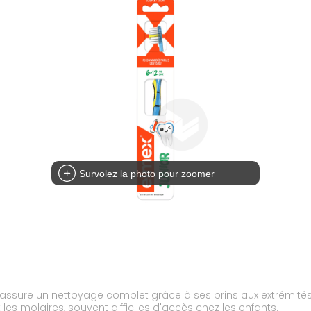
Survolez la photo pour zoomer
 assure un nettoyage complet grâce à ses brins aux extrémités 
es molaires, souvent difficiles d'accès chez les enfants.