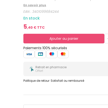
bucco-
dentaire
En savoir plus
EAN :
3401099684244
En stock
5
,
40
€ TTC
Ajouter au panier
Paiements 100% sécurisés
Retrait en pharmacie
Offert
Politique de retour
Satisfait ou remboursé