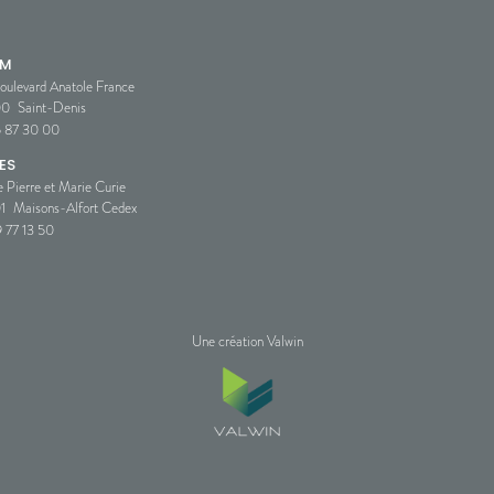
SM
oulevard Anatole France
00
Saint-Denis
5 87 30 00
ES
e Pierre et Marie Curie
1
Maisons-Alfort Cedex
 77 13 50
Une création Valwin