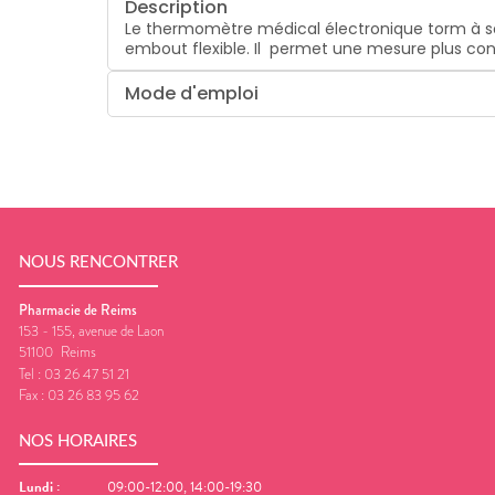
Description
Le thermomètre médical électronique torm à son
embout flexible. Il permet une mesure plus conf
Mode d'emploi
NOUS RENCONTRER
Pharmacie de Reims
153 - 155, avenue de Laon
51100
Reims
Tel :
03 26 47 51 21
Fax :
03 26 83 95 62
NOS HORAIRES
Lundi
:
09:00-12:00, 14:00-19:30