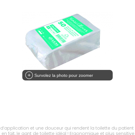
Survolez la photo pour zoomer
pplication et une douceur qui rendent la toilette du patient agré
n fait, le gant de toilette idéal ! Ergonomique et plus sensitive