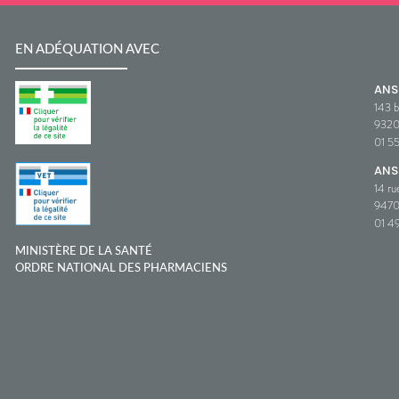
EN ADÉQUATION AVEC
AN
143 b
932
01 5
ANS
14 ru
9470
01 49
MINISTÈRE DE LA SANTÉ
ORDRE NATIONAL DES PHARMACIENS