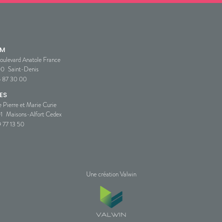
SM
oulevard Anatole France
00
Saint-Denis
5 87 30 00
ES
e Pierre et Marie Curie
1
Maisons-Alfort Cedex
 77 13 50
Une création Valwin