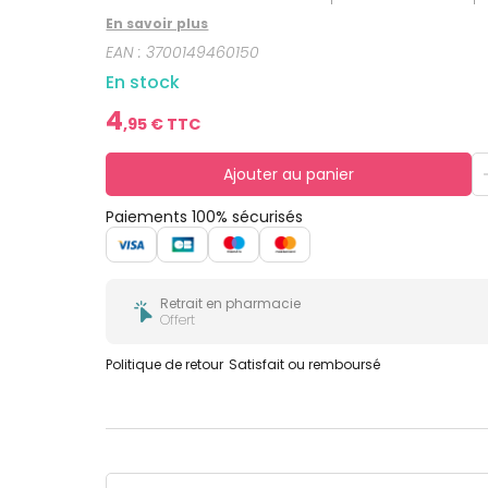
bucco-
dentaire
En savoir plus
EAN :
3700149460150
En stock
4
,
95
€ TTC
Ajouter au panier
Paiements 100% sécurisés
Retrait en pharmacie
Offert
Politique de retour
Satisfait ou remboursé