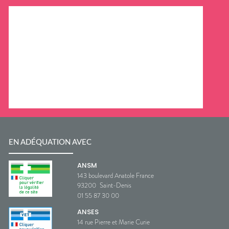
EN ADÉQUATION AVEC
ANSM
143 boulevard Anatole France
93200
Saint-Denis
01 55 87 30 00
ANSES
14 rue Pierre et Marie Curie