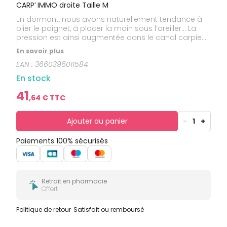
bucco-
CARP’ IMMO droite Taille M
dentaire
En dormant, nous avons naturellement tendance à
plier le poignet, à placer la main sous l’oreiller... La
pression est ainsi augmentée dans le canal carpien
et des douleurs apparaissent. CARP’IMMO®
En savoir plus
positionne votre poignet dans le prolongement de
EAN :
3660396011584
l’avant-bras pour libérer le nerf médian et ainsi
minimiser l’apparition et la gravité des symptômes. +
En stock
Ultra confortable, elle se fait oublier pour ne pas
pertuber la qualité de votre sommeil.
41
,
64
€ TTC
Ajouter au panier
-
1
+
Paiements 100% sécurisés
Retrait en pharmacie
Offert
Politique de retour
Satisfait ou remboursé