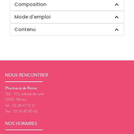
Composition
Mode d'emploi
Contenu
NOUS RENCONTRER
Pharmacie de Reims
153 - 155, avenue de Laon
51100
Reims
Tel :
03 26 47 51 21
Fax :
03 26 83 95 62
NOS HORAIRES