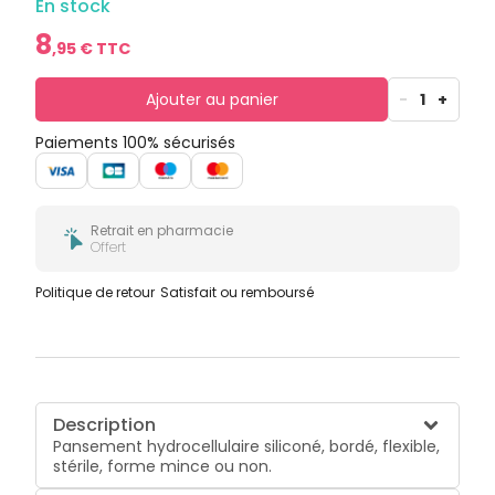
En stock
bucco-
dentaire
8
,
95
€ TTC
Ajouter au panier
-
1
+
Paiements 100% sécurisés
Retrait en pharmacie
Offert
Politique de retour
Satisfait ou remboursé
Description
Pansement hydrocellulaire siliconé, bordé, flexible,
stérile, forme mince ou non.