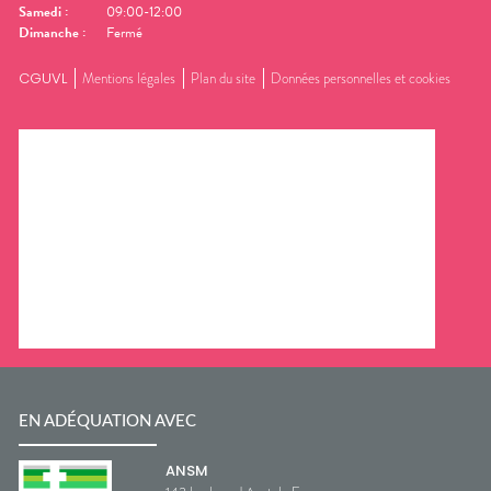
Samedi
:
09:00-12:00
Dimanche
:
Fermé
CGUVL
Mentions légales
Plan du site
Données personnelles et cookies
EN ADÉQUATION AVEC
ANSM