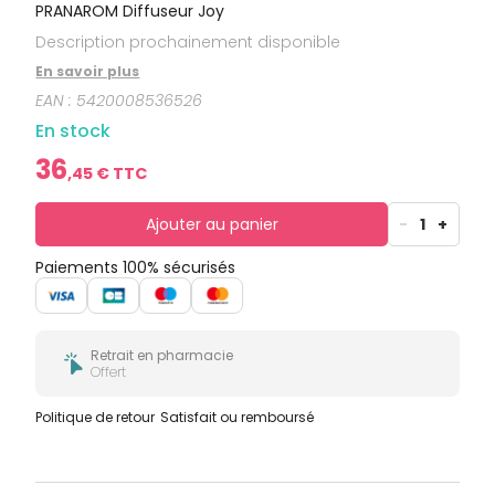
bucco-
PRANAROM Diffuseur Joy
dentaire
Description prochainement disponible
En savoir plus
EAN :
5420008536526
En stock
36
,
45
€ TTC
Ajouter au panier
-
1
+
Paiements 100% sécurisés
Retrait en pharmacie
Offert
Politique de retour
Satisfait ou remboursé