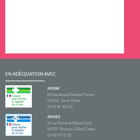
EN ADÉQUATION AVEC
ANSM
143 boulevard Anatole France
93200
Saint-Denis
01 55 87 30 00
ANSES
14 rue Pierre et Marie Curie
94701
Maisons-Alfort Cedex
01 49 77 13 50