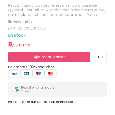
bucco-
Petit Drill sirop toux sèche est un sirop à base de
dentaire
glycérol. Petit Drill toux sèche est un sirop sans sucre,
sans colorant et sans parabène, aromatisé à la
fraise.
En savoir plus
EAN :
3577056009730
En stock
8
,
95
€ TTC
Ajouter au panier
-
1
+
Paiements 100% sécurisés
Retrait en pharmacie
Offert
Politique de retour
Satisfait ou remboursé