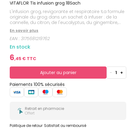
bucco-
VITAFLOR Tis infusion grog 18Sach
dentaire
L'infusion grog, revigorante et respiratoire !La formule
originale du grog dans un sachet à infuser : de la
cannelle, du citron, de l'eucalyptus, du gingembre,
des clous de Girofle et du miel.
En savoir plus
EAN :
3175681219762
En stock
6
,
45
€ TTC
Ajouter au panier
-
1
+
Paiements 100% sécurisés
Retrait en pharmacie
Offert
Politique de retour
Satisfait ou remboursé