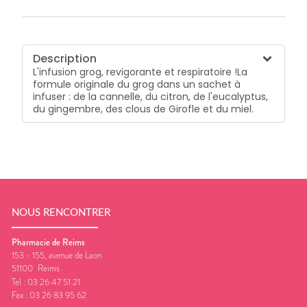
Description
L'infusion grog, revigorante et respiratoire !La
formule originale du grog dans un sachet à
infuser : de la cannelle, du citron, de l'eucalyptus,
du gingembre, des clous de Girofle et du miel.
NOUS RENCONTRER
Pharmacie de Reims
153 - 155, avenue de Laon
51100
Reims
Tel :
03 26 47 51 21
Fax :
03 26 83 95 62