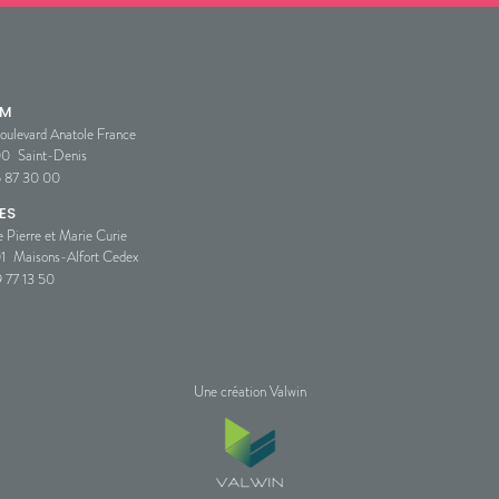
SM
oulevard Anatole France
00
Saint-Denis
5 87 30 00
ES
e Pierre et Marie Curie
1
Maisons-Alfort Cedex
 77 13 50
Une création Valwin