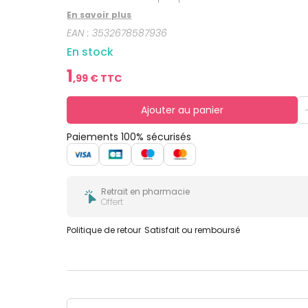
bucco-
dentaire
En savoir plus
EAN :
3532678587936
En stock
1
,
99
€ TTC
Ajouter au panier
Paiements 100% sécurisés
Retrait en pharmacie
Offert
Politique de retour
Satisfait ou remboursé