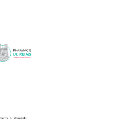
iments
>
Aliments