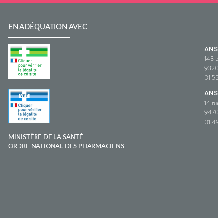
EN ADÉQUATION AVEC
AN
143 b
932
01 5
ANS
14 ru
9470
01 49
MINISTÈRE DE LA SANTÉ
ORDRE NATIONAL DES PHARMACIENS