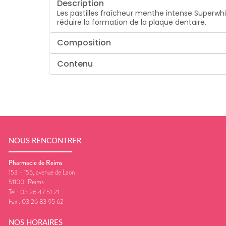
Description
Les pastilles fraîcheur menthe intense Superwhi
réduire la formation de la plaque dentaire.
Composition
Contenu
NOUS RENCONTRER
Pharmacie de Reims
153 - 155, avenue de Laon
51100
Reims
Tel :
03 26 47 51 21
Fax :
03 26 83 95 62
NOS HORAIRES