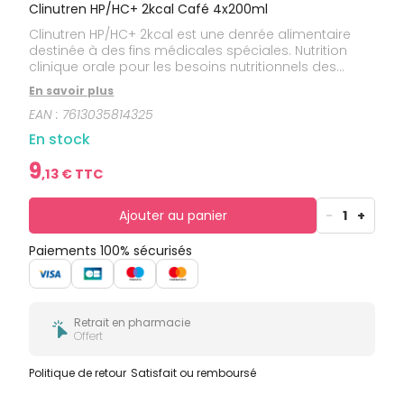
bucco-
Clinutren HP/HC+ 2kcal Café 4x200ml
dentaire
Clinutren HP/HC+ 2kcal est une denrée alimentaire
destinée à des fins médicales spéciales. Nutrition
clinique orale pour les besoins nutritionnels des
patients adultes en cas de dénutrition ou de risque
En savoir plus
de dénutrition. Clinutren HP/HC+ 2kcal est un liquide
EAN :
7613035814325
de type lacté hyperprotéiné, hypercalorique et
complet. Clinutren HP/HC+ 2kcal est sans lactose et
En stock
sans gluten.
9
,
13
€ TTC
Ajouter au panier
-
1
+
Paiements 100% sécurisés
Retrait en pharmacie
Offert
Politique de retour
Satisfait ou remboursé