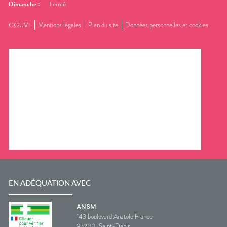
Dimanche
:
Fermé
CGUVL
Mentions légales
Plan du site
Données personnelles et cookies
EN ADÉQUATION AVEC
ANSM
143 boulevard Anatole France
93200
Saint-Denis