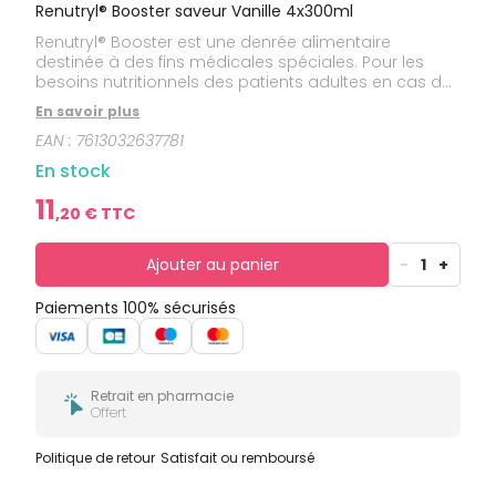
bucco-
Renutryl® Booster saveur Vanille 4x300ml
dentaire
Renutryl® Booster est une denrée alimentaire
destinée à des fins médicales spéciales. Pour les
besoins nutritionnels des patients adultes en cas de
dénutrition ou de risque de dénutrition. Renutryl®
En savoir plus
Booster est un liquide de type lacté complet,
EAN :
7613032637781
hypercalorique et hyperprotéiné. Tout dans une
bouteille par jour pour répondre aux
En stock
recommandations de la Haute Autorité de Santé.
Une formule concentrée en calories et en protéines.
11
,
20
€ TTC
Ajouter au panier
-
1
+
Paiements 100% sécurisés
Retrait en pharmacie
Offert
Politique de retour
Satisfait ou remboursé