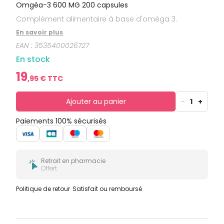
bucco-
Omgéa-3 600 MG 200 capsules
dentaire
Complément alimentaire à base d'oméga 3.
En savoir plus
EAN :
3535400026727
En stock
19
,
95
€ TTC
Ajouter au panier
-
1
+
Paiements 100% sécurisés
Retrait en pharmacie
Offert
Politique de retour
Satisfait ou remboursé