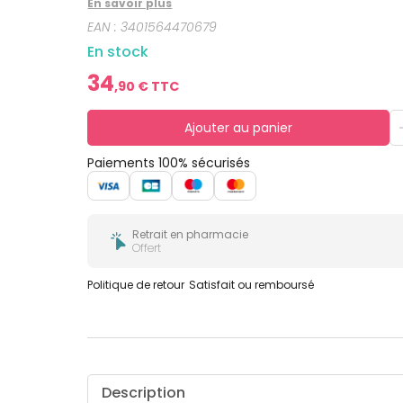
En savoir plus
bucco-
dentaire
EAN :
3401564470679
En stock
34
,
90
€ TTC
Ajouter au panier
Paiements 100% sécurisés
Retrait en pharmacie
Offert
Politique de retour
Satisfait ou remboursé
Description