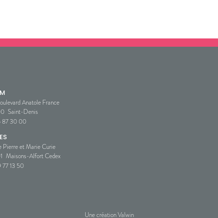
SM
oulevard Anatole France
00
Saint-Denis
5 87 30 00
ES
e Pierre et Marie Curie
1
Maisons-Alfort Cedex
 77 13 50
Une création Valwin