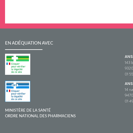
EN ADÉQUATION AVEC
AN
143 b
932
01 5
ANS
14 ru
9470
01 49
MINISTÈRE DE LA SANTÉ
ORDRE NATIONAL DES PHARMACIENS