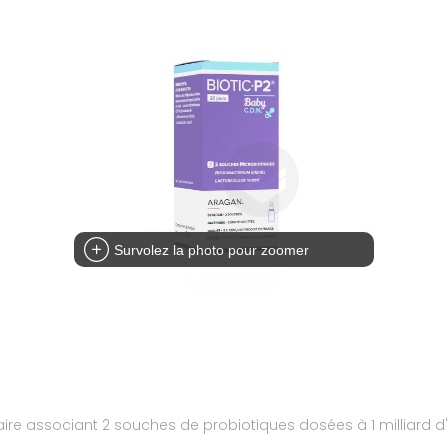
Survolez la photo pour zoomer
re associant 2 souches de probiotiques dosées à 1 milliard d'