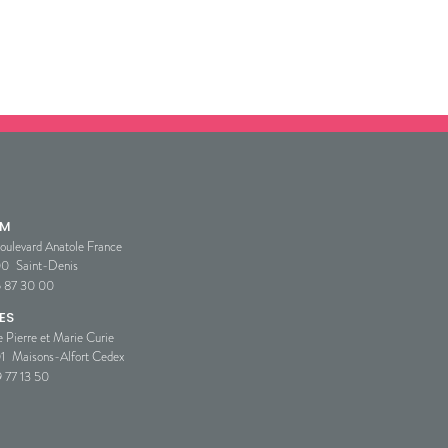
SM
oulevard Anatole France
00
Saint-Denis
5 87 30 00
ES
e Pierre et Marie Curie
1
Maisons-Alfort Cedex
 77 13 50