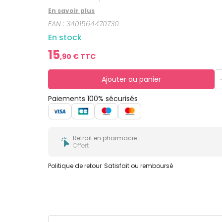
bucco-
dentaire
En savoir plus
EAN :
3401564470730
En stock
15
,
90
€ TTC
Ajouter au panier
Paiements 100% sécurisés
Retrait en pharmacie
Offert
Politique de retour
Satisfait ou remboursé