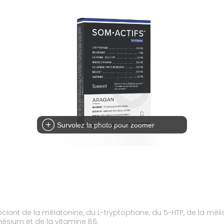
Survolez la photo pour zoomer
ant de la mélatonine, du L-tryptophane, du 5-HTP, de la mélisse
ésium et de la vitamine B6.