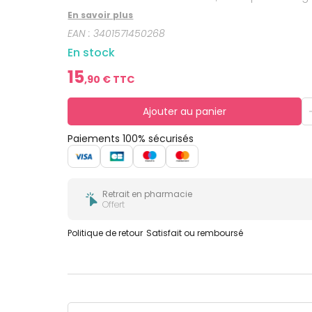
bucco-
dentaire
En savoir plus
EAN :
3401571450268
En stock
15
,
90
€ TTC
Ajouter au panier
Paiements 100% sécurisés
Retrait en pharmacie
Offert
Politique de retour
Satisfait ou remboursé