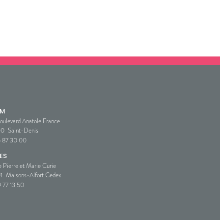
SM
oulevard Anatole France
00
Saint-Denis
5 87 30 00
ES
e Pierre et Marie Curie
1
Maisons-Alfort Cedex
 77 13 50