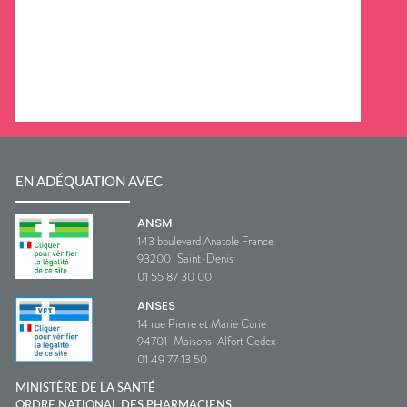
EN ADÉQUATION AVEC
ANSM
143 boulevard Anatole France
93200
Saint-Denis
01 55 87 30 00
ANSES
14 rue Pierre et Marie Curie
94701
Maisons-Alfort Cedex
01 49 77 13 50
MINISTÈRE DE LA SANTÉ
ORDRE NATIONAL DES PHARMACIENS