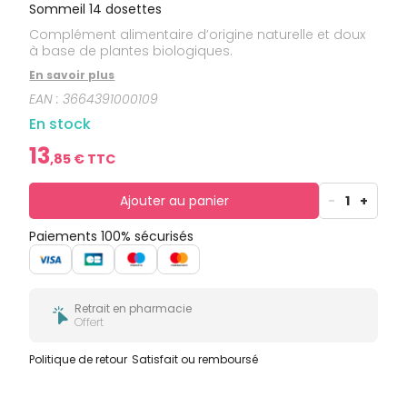
bucco-
Sommeil 14 dosettes
dentaire
Complément alimentaire d’origine naturelle et doux
à base de plantes biologiques.
En savoir plus
EAN :
3664391000109
En stock
13
,
85
€ TTC
Ajouter au panier
-
1
+
Paiements 100% sécurisés
Retrait en pharmacie
Offert
Politique de retour
Satisfait ou remboursé