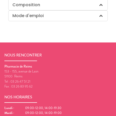
Composition
Mode d'emploi
NOUS RENCONTRER
Pharmacie de Reims
153 - 155, avenue de Laon
51100
Reims
Tel :
03 26 47 51 21
Fax :
03 26 83 95 62
NOS HORAIRES
Lundi
:
09:00-12:00, 14:00-19:30
Mardi
:
09:00-12:00, 14:00-19:00