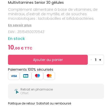
bucco-
Multivitamines Senior 30 gélules
dentaire
Complément alimentaire à base de vitamines, de
minéraux, d'extrait de myrtille, et de souches
microbiotiques : lactobacilles et bifidobactéries.
En savoir plus
EAN :
3515450070543
En stock
10
,
00
€ TTC
Ajouter au panier
-
1
+
Paiements 100% sécurisés
Retrait en pharmacie
Offert
Politique de retour
Satisfait ou remboursé