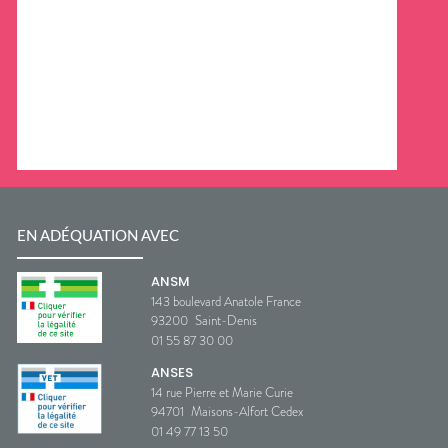
EN ADÉQUATION AVEC
ANSM
143 boulevard Anatole France
93200
Saint-Denis
01 55 87 30 00
ANSES
14 rue Pierre et Marie Curie
94701
Maisons-Alfort Cedex
01 49 77 13 50