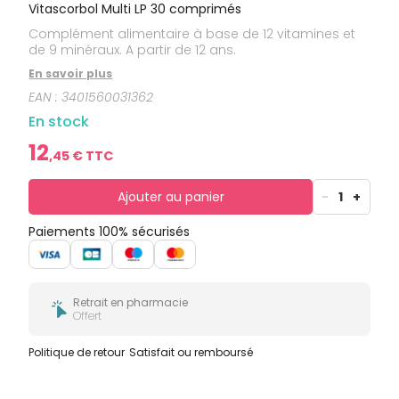
bucco-
Vitascorbol Multi LP 30 comprimés
dentaire
Complément alimentaire à base de 12 vitamines et
de 9 minéraux. A partir de 12 ans.
En savoir plus
EAN :
3401560031362
En stock
12
,
45
€ TTC
Ajouter au panier
-
1
+
Paiements 100% sécurisés
Retrait en pharmacie
Offert
Politique de retour
Satisfait ou remboursé