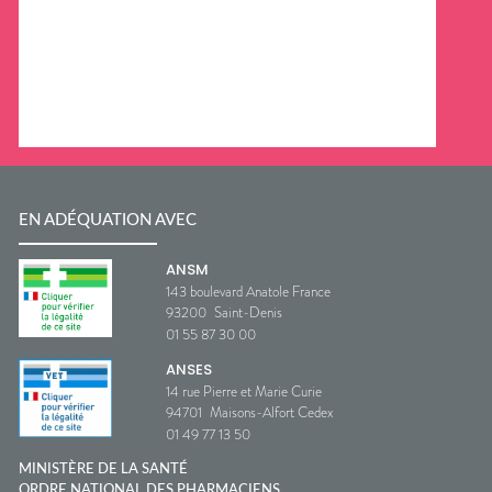
EN ADÉQUATION AVEC
ANSM
143 boulevard Anatole France
93200
Saint-Denis
01 55 87 30 00
ANSES
14 rue Pierre et Marie Curie
94701
Maisons-Alfort Cedex
01 49 77 13 50
MINISTÈRE DE LA SANTÉ
ORDRE NATIONAL DES PHARMACIENS