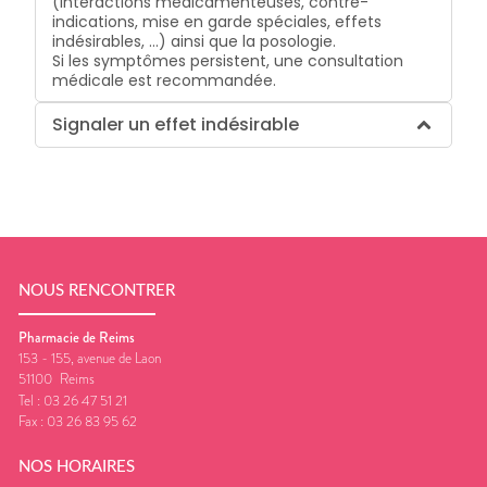
(interactions médicamenteuses, contre-
indications, mise en garde spéciales, effets
indésirables, …) ainsi que la posologie.
Si les symptômes persistent, une consultation
médicale est recommandée.
Signaler un effet indésirable
NOUS RENCONTRER
Pharmacie de Reims
153 - 155, avenue de Laon
51100
Reims
Tel :
03 26 47 51 21
Fax :
03 26 83 95 62
NOS HORAIRES