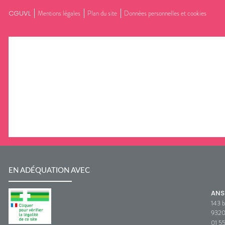
CGUVL
Mentions légales
Plan du site
Données personnelles et cookies
EN ADÉQUATION AVEC
AN
143 b
932
01 5