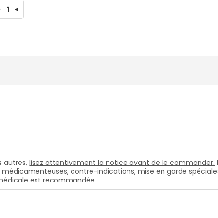
-
1
+
 autres,
lisez attentivement la notice avant de le commander.
s médicamenteuses, contre-indications, mise en garde spéciales, e
n médicale est recommandée.