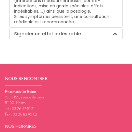
(interactions médicamenteuses, contre-
indications, mise en garde spéciales, effets
indésirables, …) ainsi que la posologie.
Si les symptômes persistent, une consultation
médicale est recommandée.
Signaler un effet indésirable
NOUS RENCONTRER
Pharmacie de Reims
153 - 155, avenue de Laon
51100
Reims
Tel :
03 26 47 51 21
Fax :
03 26 83 95 62
NOS HORAIRES