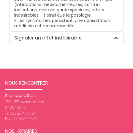
(interactions médicamenteuses, contre-
indications, mise en garde spéciales, effets
indésirables, …) ainsi que la posologie.
Si les symptômes persistent, une consultation
médicale est recommandée.
Signaler un effet indésirable
NOUS RENCONTRER
Pharmacie de Reims
153 - 155, avenue de Laon
51100
Reims
Tel :
03 26 47 51 21
Fax :
03 26 83 95 62
NOS HORAIRES