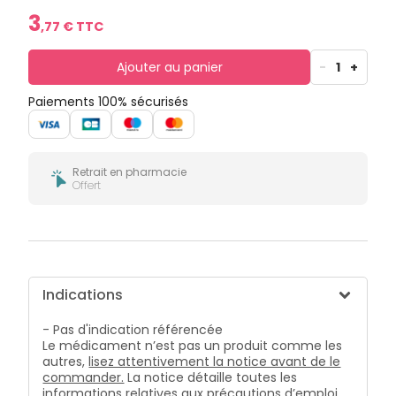
bucco-
3
dentaire
,
77
€ TTC
Ajouter au panier
-
1
+
Paiements 100% sécurisés
Retrait en pharmacie
Offert
Indications
- Pas d'indication référencée
Le médicament n’est pas un produit comme les
autres,
lisez attentivement la notice avant de le
commander.
La notice détaille toutes les
informations relatives aux précautions d’emploi