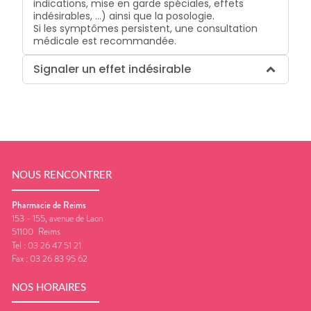
indications, mise en garde spéciales, effets
indésirables, …) ainsi que la posologie.
Si les symptômes persistent, une consultation
médicale est recommandée.
Signaler un effet indésirable
NOUS RENCONTRER
Pharmacie de Reims
153 - 155, avenue de Laon
51100
Reims
Tel :
03 26 47 51 21
Fax :
03 26 83 95 62
NOS HORAIRES