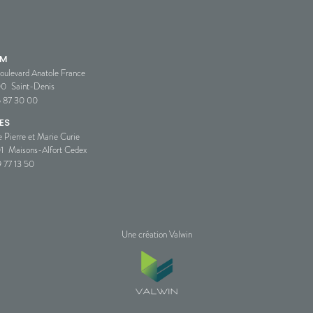
SM
oulevard Anatole France
00
Saint-Denis
5 87 30 00
ES
e Pierre et Marie Curie
1
Maisons-Alfort Cedex
 77 13 50
Une création Valwin