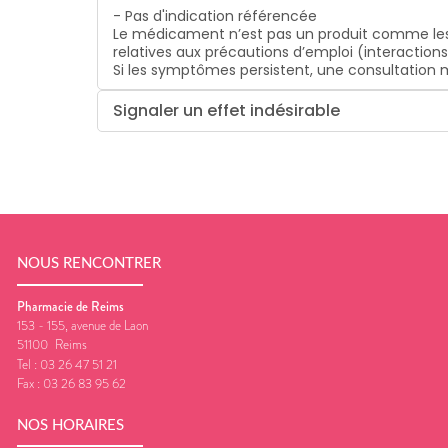
- Pas d'indication référencée
Le médicament n’est pas un produit comme les
relatives aux précautions d’emploi (interaction
Si les symptômes persistent, une consultatio
Signaler un effet indésirable
NOUS RENCONTRER
Pharmacie de Reims
153 - 155, avenue de Laon
51100
Reims
Tel :
03 26 47 51 21
Fax :
03 26 83 95 62
NOS HORAIRES