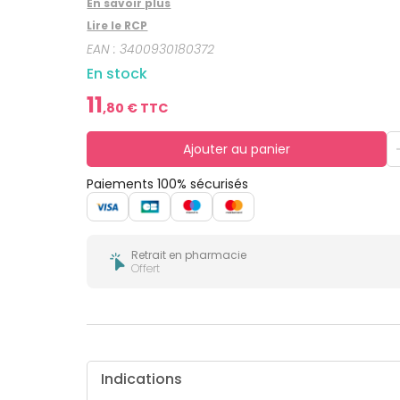
En savoir plus
bucco-
dentaire
Lire le RCP
EAN :
3400930180372
En stock
11
,
80
€ TTC
Ajouter au panier
Paiements 100% sécurisés
Retrait en pharmacie
Offert
Indications