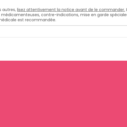
 autres,
lisez attentivement la notice avant de le commander.
s médicamenteuses, contre-indications, mise en garde spéciales, e
n médicale est recommandée.