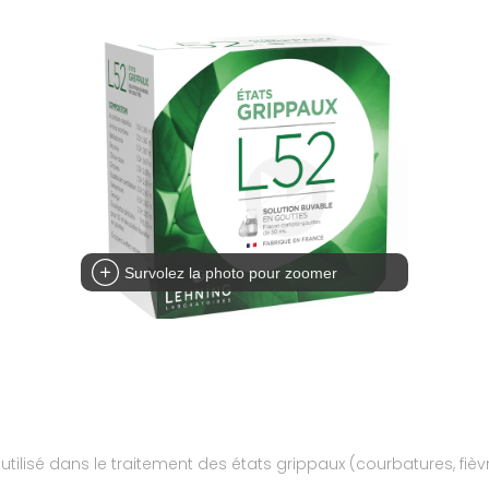
Survolez la photo pour zoomer
isé dans le traitement des états grippaux (courbatures, fièvre