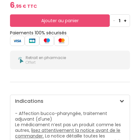
bucco-
6
,
95
€ TTC
dentaire
Ajouter au panier
-
1
+
Paiements 100% sécurisés
Retrait en pharmacie
Offert
Indications
- Affection bucco-pharyngée, traitement
adjuvant (d'une)
Le médicament n’est pas un produit comme les
autres,
lisez attentivement la notice avant de le
commander.
La notice détaille toutes les