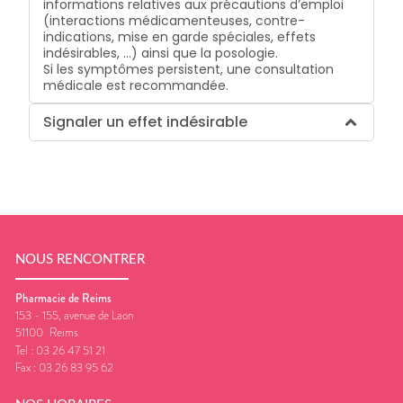
informations relatives aux précautions d’emploi
(interactions médicamenteuses, contre-
indications, mise en garde spéciales, effets
indésirables, …) ainsi que la posologie.
Si les symptômes persistent, une consultation
médicale est recommandée.
Signaler un effet indésirable
NOUS RENCONTRER
Pharmacie de Reims
153 - 155, avenue de Laon
51100
Reims
Tel :
03 26 47 51 21
Fax :
03 26 83 95 62