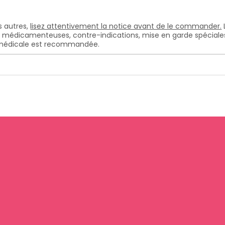
 autres,
lisez attentivement la notice avant de le commander.
s médicamenteuses, contre-indications, mise en garde spéciales, e
n médicale est recommandée.