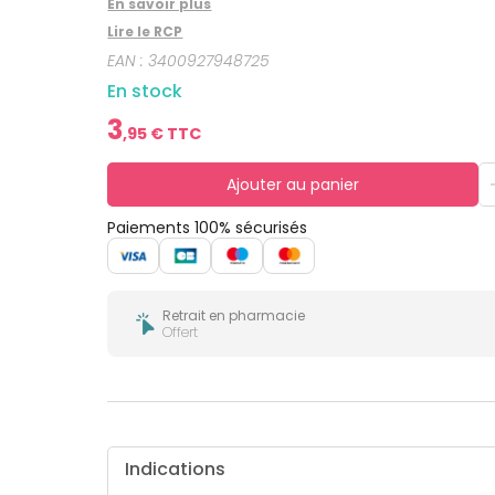
En savoir plus
bucco-
dentaire
Lire le RCP
EAN :
3400927948725
En stock
3
,
95
€ TTC
Ajouter au panier
Paiements 100% sécurisés
Retrait en pharmacie
Offert
Indications