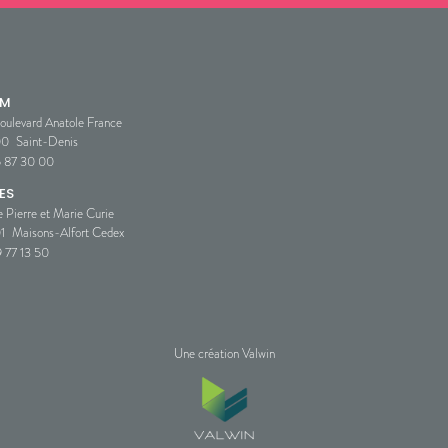
SM
oulevard Anatole France
00
Saint-Denis
5 87 30 00
ES
e Pierre et Marie Curie
1
Maisons-Alfort Cedex
 77 13 50
Une création Valwin