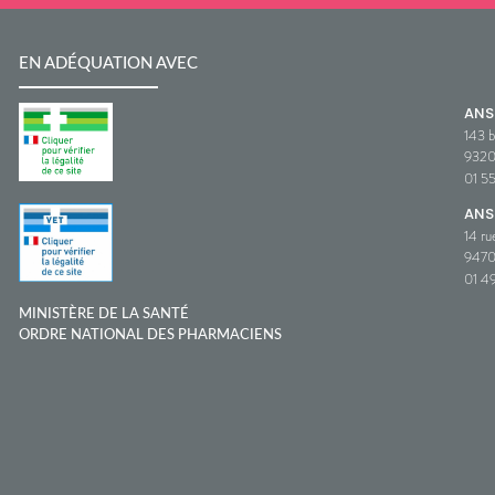
EN ADÉQUATION AVEC
AN
143 b
932
01 5
ANS
14 ru
9470
01 49
MINISTÈRE DE LA SANTÉ
ORDRE NATIONAL DES PHARMACIENS