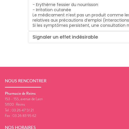
- Erythème fessier du nourrisson
- Irritation cutanée
Le médicament n’est pas un produit comme les
relatives aux précautions d’emploi (interaction
Si les symptômes persistent, une consultatio
Signaler un effet indésirable
NOUS RENCONTRER
Pharmacie de Reims
153 - 155, avenue de Laon
51100
Reims
Tel :
03 26 47 51 21
Fax :
03 26 83 95 62
NOS HORAIRES