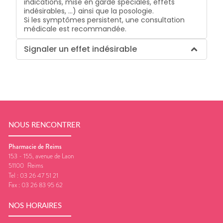
indications, mise en garde spéciales, effets
indésirables, …) ainsi que la posologie.
Si les symptômes persistent, une consultation
médicale est recommandée.
Signaler un effet indésirable
NOUS RENCONTRER
Pharmacie de Reims
153 - 155, avenue de Laon
51100
Reims
Tel :
03 26 47 51 21
Fax :
03 26 83 95 62
NOS HORAIRES