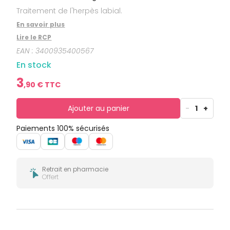
bucco-
Traitement de l'herpès labial.
dentaire
En savoir plus
Lire le RCP
EAN :
3400935400567
En stock
3
,
90
€ TTC
Ajouter au panier
-
1
+
Paiements 100% sécurisés
Retrait en pharmacie
Offert