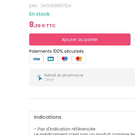
bucco-
EAN :
3400931667124
dentaire
En stock
8
,
20
€ TTC
Ajouter au panier
Paiements 100% sécurisés
Retrait en pharmacie
Offert
Indications
- Pas d'indication référencée
Le médicament n’est pas un produit comme les