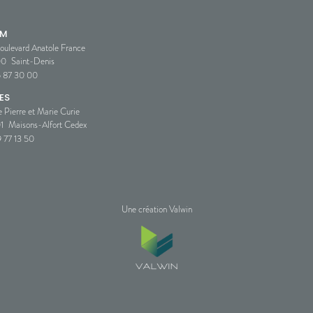
SM
oulevard Anatole France
00
Saint-Denis
5 87 30 00
ES
e Pierre et Marie Curie
1
Maisons-Alfort Cedex
 77 13 50
Une création Valwin