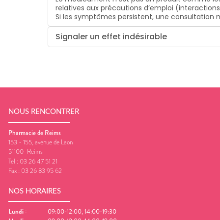
relatives aux précautions d’emploi (interaction
Si les symptômes persistent, une consultatio
Signaler un effet indésirable
NOUS RENCONTRER
Pharmacie de Reims
153 - 155, avenue de Laon
51100
Reims
Tel :
03 26 47 51 21
Fax :
03 26 83 95 62
NOS HORAIRES
Lundi
:
09:00-12:00, 14:00-19:30