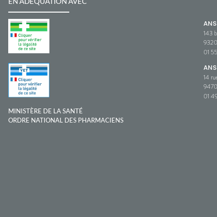
EN ADÉQUATION AVEC
AN
143 b
932
01 5
ANS
14 ru
9470
01 49
MINISTÈRE DE LA SANTÉ
ORDRE NATIONAL DES PHARMACIENS