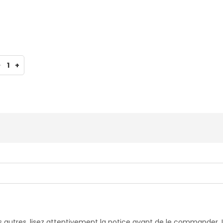
-
1
+
 autres,
lisez attentivement la notice avant de le commander.