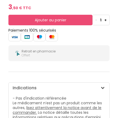
bucco-
3
dentaire
,
50
€ TTC
Ajouter au panier
-
1
+
Paiements 100% sécurisés
Retrait en pharmacie
Offert
Indications
- Pas d'indication référencée
Le médicament n’est pas un produit comme les
autres,
lisez attentivement la notice avant de le
commander.
La notice détaille toutes les
informations relatives aux précautions d’emploi