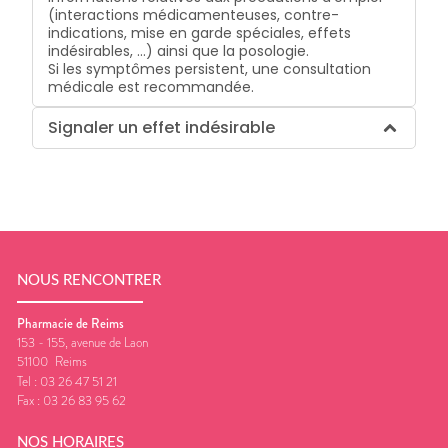
(interactions médicamenteuses, contre-
indications, mise en garde spéciales, effets
indésirables, …) ainsi que la posologie.
Si les symptômes persistent, une consultation
médicale est recommandée.
Signaler un effet indésirable
NOUS RENCONTRER
Pharmacie de Reims
153 - 155, avenue de Laon
51100
Reims
Tel :
03 26 47 51 21
Fax :
03 26 83 95 62
NOS HORAIRES