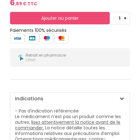
6
bucco-
,
89
€ TTC
dentaire
Ajouter au panier
-
1
+
Paiements 100% sécurisés
Retrait en pharmacie
Offert
Indications
- Pas d'indication référencée
Le médicament n’est pas un produit comme les
autres,
lisez attentivement la notice avant de le
commander.
La notice détaille toutes les
informations relatives aux précautions d’emploi
(interactions médicamenteuses, contre-