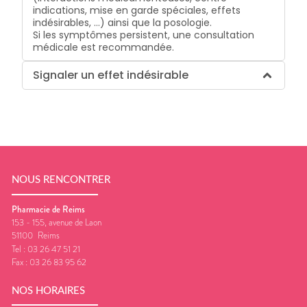
indications, mise en garde spéciales, effets
indésirables, …) ainsi que la posologie.
Si les symptômes persistent, une consultation
médicale est recommandée.
Signaler un effet indésirable
NOUS RENCONTRER
Pharmacie de Reims
153 - 155, avenue de Laon
51100
Reims
Tel :
03 26 47 51 21
Fax :
03 26 83 95 62
NOS HORAIRES