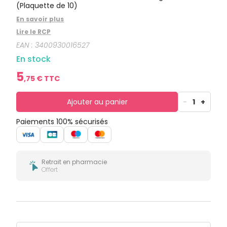
bucco-
(Plaquette de 10)
dentaire
En savoir plus
Lire le RCP
EAN :
3400930016527
En stock
5
,
75
€ TTC
Ajouter au panier
-
1
+
Paiements 100% sécurisés
Retrait en pharmacie
Offert