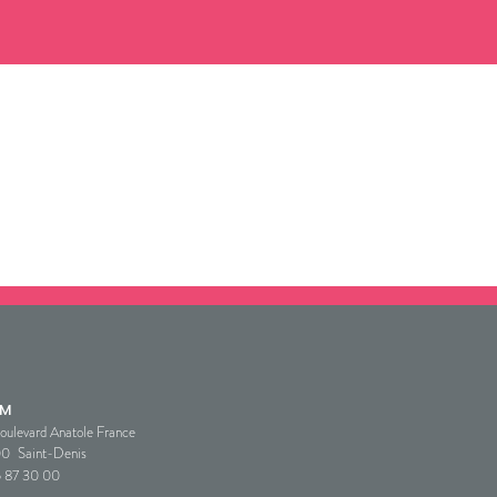
SM
oulevard Anatole France
00
Saint-Denis
5 87 30 00