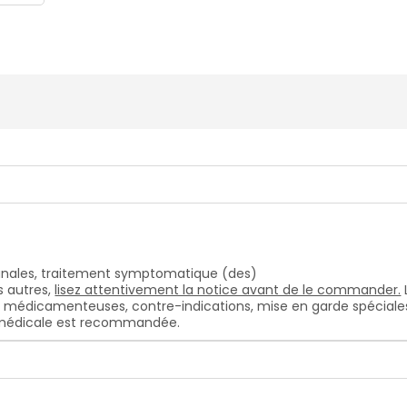
 anales, traitement symptomatique (des)
 autres,
lisez attentivement la notice avant de le commander.
s médicamenteuses, contre-indications, mise en garde spéciales, e
n médicale est recommandée.