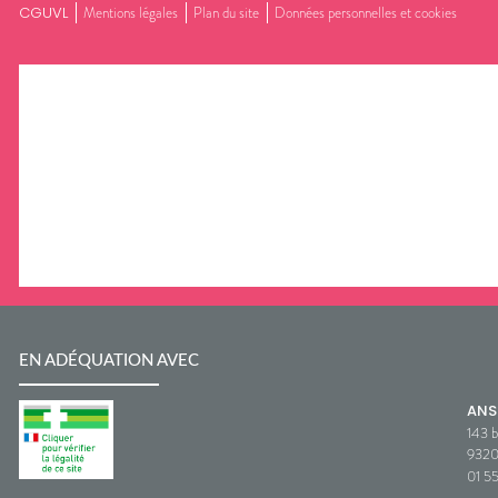
CGUVL
Mentions légales
Plan du site
Données personnelles et cookies
EN ADÉQUATION AVEC
AN
143 b
932
01 5