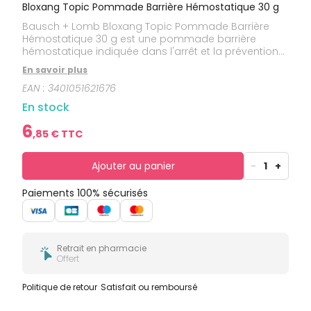
bucco-
Bloxang Topic Pommade Barrière Hémostatique 30 g
dentaire
Bausch + Lomb Bloxang Topic Pommade Barrière
Hémostatique 30 g est une pommade barrière
hémostatique indiquée dans l'arrêt et la prévention
des épisodes hémorragiques de la peau et des
En savoir plus
muqueuses tels que : épistaxis d'origine
EAN :
3401051621676
physiologique ou traumatique, saignements des
gencives.
En stock
6
,
85
€ TTC
Ajouter au panier
-
1
+
Paiements 100% sécurisés
Retrait en pharmacie
Offert
Politique de retour
Satisfait ou remboursé