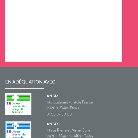
EN ADÉQUATION AVEC
ANSM
143 boulevard Anatole France
93200
Saint-Denis
01 55 87 30 00
ANSES
14 rue Pierre et Marie Curie
94701
Maisons-Alfort Cedex