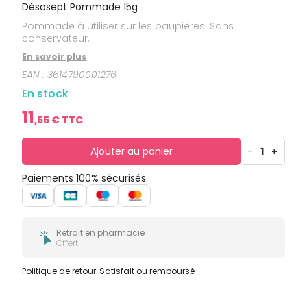
bucco-
Désosept Pommade 15g
dentaire
Pommade à utiliser sur les paupières. Sans
conservateur.
En savoir plus
EAN :
3614790001276
En stock
11
,
55
€ TTC
Ajouter au panier
-
1
+
Paiements 100% sécurisés
Retrait en pharmacie
Offert
Politique de retour
Satisfait ou remboursé