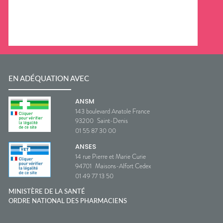
EN ADÉQUATION AVEC
ANSM
143 boulevard Anatole France
93200
Saint-Denis
01 55 87 30 00
ANSES
14 rue Pierre et Marie Curie
94701
Maisons-Alfort Cedex
01 49 77 13 50
MINISTÈRE DE LA SANTÉ
ORDRE NATIONAL DES PHARMACIENS