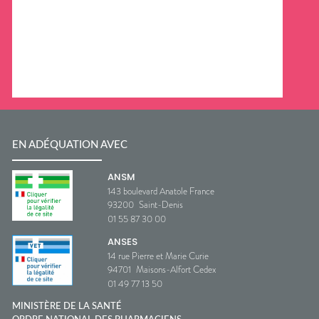
EN ADÉQUATION AVEC
ANSM
143 boulevard Anatole France
93200
Saint-Denis
01 55 87 30 00
ANSES
14 rue Pierre et Marie Curie
94701
Maisons-Alfort Cedex
01 49 77 13 50
MINISTÈRE DE LA SANTÉ