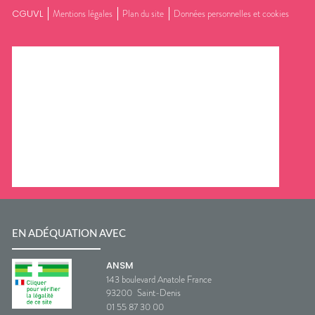
CGUVL
Mentions légales
Plan du site
Données personnelles et cookies
EN ADÉQUATION AVEC
ANSM
143 boulevard Anatole France
93200
Saint-Denis
01 55 87 30 00