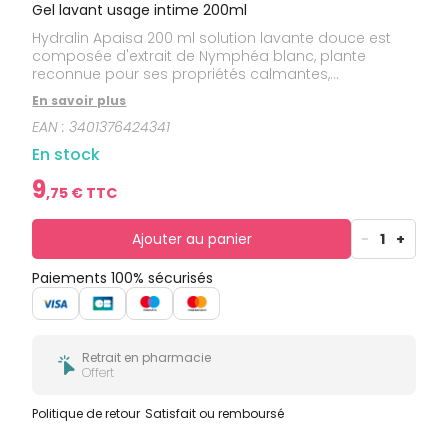
bucco-
Gel lavant usage intime 200ml
dentaire
Hydralin Apaisa 200 ml solution lavante douce est
composée d'extrait de Nymphéa blanc, plante
reconnue pour ses propriétés calmantes,
adoucissantes et hydratantes. Sa base lavante
En savoir plus
douce sans savon et son pH physiologique (pH =
EAN :
3401376424341
5,2) respectent l'équilibre intime féminin.
En stock
9
,
75
€ TTC
Ajouter au panier
-
1
+
Paiements 100% sécurisés
Retrait en pharmacie
Offert
Politique de retour
Satisfait ou remboursé