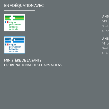
EN ADÉQUATION AVEC
AN
143 b
932
01 5
ANS
14 ru
9470
01 49
MINISTÈRE DE LA SANTÉ
ORDRE NATIONAL DES PHARMACIENS