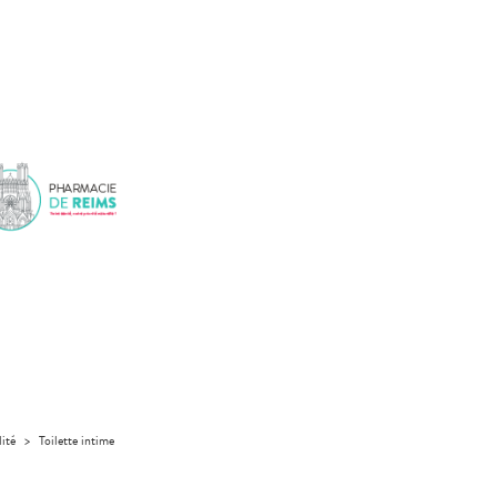
lité
>
Toilette intime