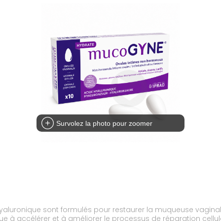
Survolez la photo pour zoomer
luronique sont formulés pour restaurer la muqueuse vaginale 
 à accélérer et à améliorer le processus de réparation cellulai