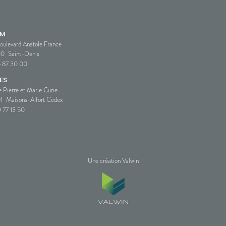
SM
oulevard Anatole France
00
Saint-Denis
5 87 30 00
ES
e Pierre et Marie Curie
1
Maisons-Alfort Cedex
 77 13 50
Une création Valwin