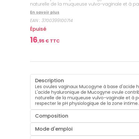
bucco-
naturelle de la muqueuse vulvo-vaginale et à pal
dentaire
respecter le pH physiologique de la zone intime.
En savoir plus
EAN :
3700399100714
Épuisé
16
,
95
€ TTC
Description
Les ovules vaginaux Mucogyne à base d'acide hy
L'acide hyaluronique de Mucogyne ovule contribu
naturelle de la muqueuse vulvo-vaginale et à pa
respecter le pH physiologique de la zone intime.
Composition
Mode d'emploi