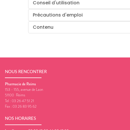
Conseil d'utilisation
Précautions d'emploi
Contenu
NOUS RENCONTRER
Pharmacie de Reims
153 - 155, avenue de Laon
51100
Reims
Tel :
03 26 47 51 21
Fax :
03 26 83 95 62
NOS HORAIRES