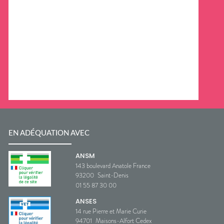
EN ADÉQUATION AVEC
ANSM
143 boulevard Anatole France
93200
Saint-Denis
01 55 87 30 00
ANSES
14 rue Pierre et Marie Curie
94701
Maisons-Alfort Cedex