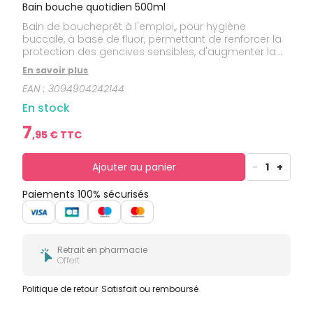
bucco-
Bain bouche quotidien 500ml
dentaire
Bain de boucheprêt à l'emploi,, pour hygiène
buccale, à base de fluor, permettant de renforcer la
protection des gencives sensibles, d'augmenter la
résistance de l'émail dentaire aux caries et d'éviter la
En savoir plus
formation de la plaque dentaire, de protèger et
EAN :
3094904242144
renforcer l'émail des dents, tout en rafraîchissant
l'haleine.
En stock
7
,
95
€ TTC
Ajouter au panier
-
1
+
Paiements 100% sécurisés
Retrait en pharmacie
Offert
Politique de retour
Satisfait ou remboursé