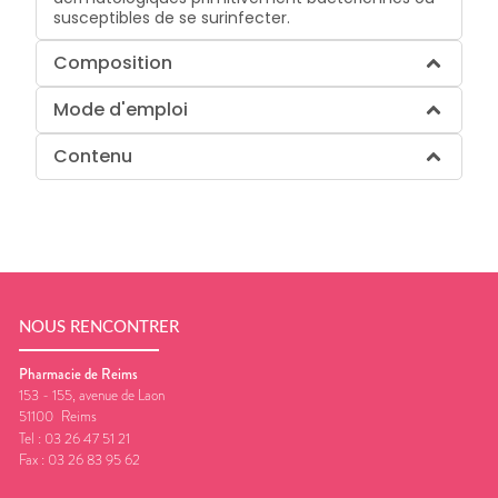
susceptibles de se surinfecter.
Composition
Mode d'emploi
Contenu
NOUS RENCONTRER
Pharmacie de Reims
153 - 155, avenue de Laon
51100
Reims
Tel :
03 26 47 51 21
Fax :
03 26 83 95 62