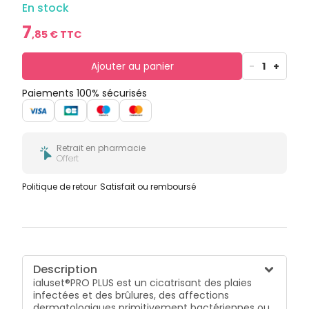
bucco-
En stock
dentaire
7
,
85
€ TTC
Ajouter au panier
-
1
+
Paiements 100% sécurisés
Retrait en pharmacie
Offert
Politique de retour
Satisfait ou remboursé
Description
ialuset®PRO PLUS est un cicatrisant des plaies
infectées et des brûlures, des affections
dermatologiques primitivement bactériennes ou